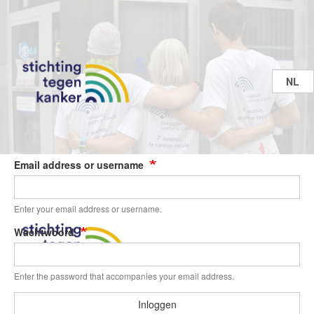
Overslaan
en
naar
de
inhoud
Select
gaan
your
languag
Email address or username
Enter your email address or username.
Wachtwoord
Enter the password that accompanies your email address.
Inloggen