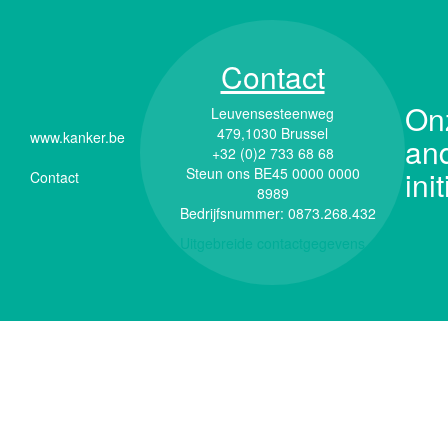
Contact
On
Leuvensesteenweg
479,1030 Brussel
www.kanker.be
an
Menu
+32 (0)2 733 68 68
Steun ons BE45 0000 0000
ini
Pied
Contact
8989
de
Bedrijfsnummer: 0873.268.432
page
Uitgebreide contactgegevens